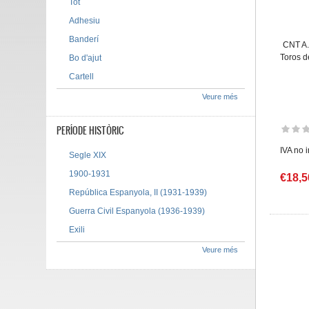
Tot
Adhesiu
Banderí
CNT A.I
Toros d
Bo d'ajut
Cartell
Veure més
PERÍODE HISTÒRIC
IVA no 
Segle XIX
1900-1931
€18,5
República Espanyola, II (1931-1939)
Guerra Civil Espanyola (1936-1939)
Exili
Veure més