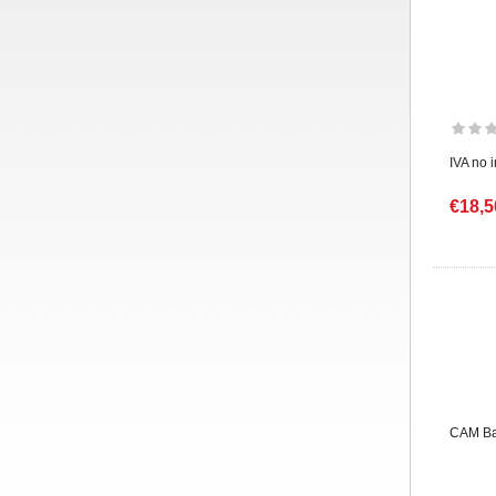
IVA no 
€18,5
CAM Ba