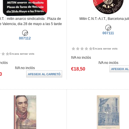
.T. : mitin anarco sindicalista : Plaza de
Mitin C.N.T.-A.I.T., Barcelona jul
e Valencia, dia 28 de mayo a las 5 tarde
007111
007112
Encara sense vots
Encara sense vots
IVA no inclòs
inclòs
IVA no inclòs
IVA no inclòs
€18,50
0