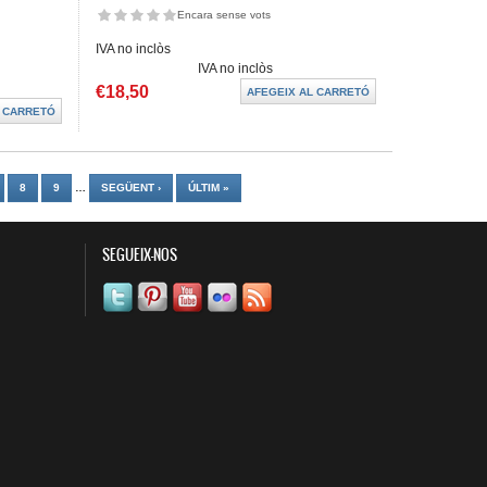
Encara sense vots
IVA no inclòs
IVA no inclòs
€18,50
8
9
…
SEGÜENT ›
ÚLTIM »
SEGUEIX-NOS