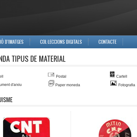
IÓ D'IMATGES
COL·LECCIONS DIGITALS
CONTACTE
NDA TIPUS DE MATERIAL
ll
Postal
Cartell
ment d'arxiu
Paper moneda
Fotografia
UISME