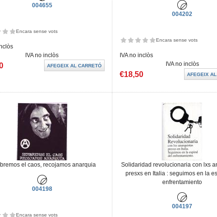
004655
004202
Encara sense vots
Encara sense vots
inclòs
IVA no inclòs
IVA no inclòs
IVA no inclòs
0
€18,50
remos el caos, recojamos anarquia
Solidaridad revolucionaria con lxs a
presxs en Italia : seguimos en la es
enfrentamiento
004198
004197
Encara sense vots