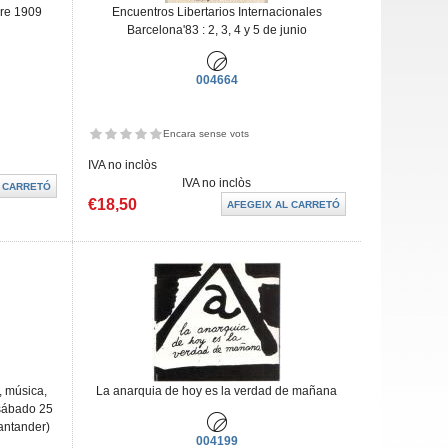
bre 1909
Encuentros Libertarios Internacionales
Barcelona'83 : 2, 3, 4 y 5 de junio
004664
Encara sense vots
IVA no inclòs
IVA no inclòs
€18,50
, música,
La anarquia de hoy es la verdad de mañana
 sábado 25
Santander)
004199