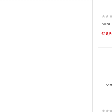
IVA no 
€18,5
Semb