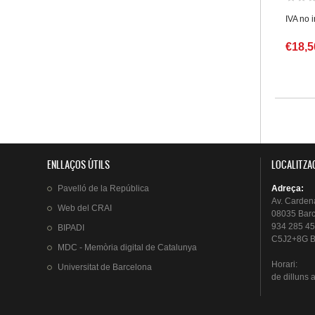
IVA no 
€18,5
Pàgin
ENLLAÇOS ÚTILS
LOCALITZA
Pavelló
de la
República
Adreça
:
Av.
Carden
Web del
CRAI
08035 Bar
934 285 45
BIPADI
C5J2+8G B
MDC - Memòria digital de Catalunya
Horari
:
Universitat
de Barcelona
de
dilluns