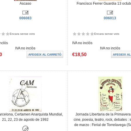
Ascaso
Francisco Ferrer Guardia 13 octu
006083
006013
Encara sense vots
Encara sense vots
inclòs
IVA no inclòs
IVA no inclòs
IVA no inclòs
0
€18,50
rcelona, Certamen Anarquista Mundial,
Jornada Libertaria de la Primavera
21, 22, 23 de agosto de 1992
cine, poesia, teatro, rock, debates :
de marzo : Ferial de Torrelavega (