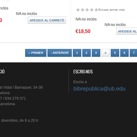
inclòs
Encara sense vots
IVA no inclòs
IVA no inclòs
0
IVA no inclòs
€18,50
es
« PRIMER
‹ ANTERIOR
1
2
3
4
5
6
7
CIÓ
ESCRIU-NOS
Escriu
a
al
Vidal i
Barraquer
, 34-36
bibrepublica@ub.edu
celona
7 / 934 279 371
arcelona
a
divendres
, de 8 a 20 h