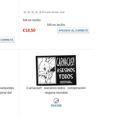
Encara sense vots
IVA no inclòs
IVA no inclòs
€18,50
narquistas
Carnacas!! : asesinos todos : conspiración
piral del
vegana mundial
004196