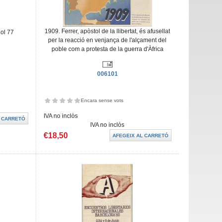
1909. Ferrer, apòstol de la llibertat, és afusellat
iol 77
per la reacció en venjança de l'alçament del
poble com a protesta de la guerra d'Àfrica
006101
Encara sense vots
IVA no inclòs
IVA no inclòs
€18,50