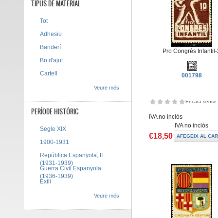
TIPUS DE MATERIAL
Tot
Adhesiu
Banderí
Pro Congrés Infantil-
Bo d'ajut
Cartell
001798
Veure més
Encara sense 
PERÍODE HISTÒRIC
IVA no inclòs
IVA no inclòs
Segle XIX
€18,50
1900-1931
República Espanyola, II
(1931-1939)
Guerra Civil Espanyola
(1936-1939)
Exili
Veure més