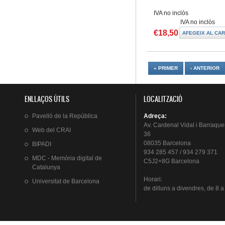
IVA no inclòs
IVA no inclòs
€18,50
Pàgines
« PRIMER
‹ ANTERIOR
ENLLAÇOS ÚTILS
LOCALITZACIÓ
Pavelló
de la
República
Adreça
:
Av.
Cardenal
Vidal i
Barraque
Web del
CRAI
36
08035 Barcelona
BIPADI
934 285 457 / 934 279 371
MDC - Memòria digital de
C5J2+8G Barcelona
Catalunya
Horari
:
Universitat
de Barcelona
de
dilluns
a
divendres
, de 8 a