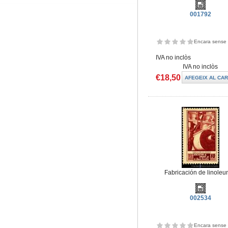
001792
Encara sense 
IVA no inclòs
IVA no inclòs
€18,50
Fabricación de linoleu
002534
Encara sense 