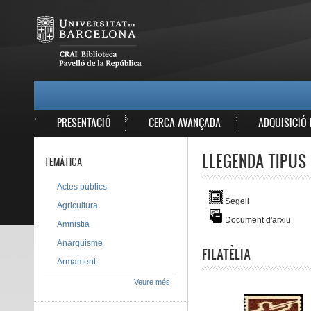
Vés al contingut
MAIN MENU
PRESENTACIÓ
CERCA AVANÇADA
ADQUISICIÓ 
LLEGENDA TIPUS 
TEMÀTICA
Actes públics
Segell
Agricultura
Document d'arxiu
Amnistia
Anarquisme
FILATÈLIA
Armament
Veure més