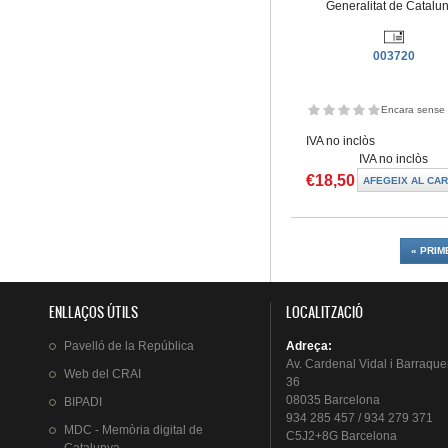
Generalitat de Catalu
003720
Encara sense 
IVA no inclòs
IVA no inclòs
€18,50
Pàgines
« PRIM
ENLLAÇOS ÚTILS
LOCALITZACIÓ
Pavelló
de la
República
Adreça
:
Av.
Cardenal
Vidal i
Barraque
Web del
CRAI
36
08035 Barcelona
BIPADI
934 285 457 / 934 279 371
MDC - Memòria digital de
C5J2+8G Barcelona