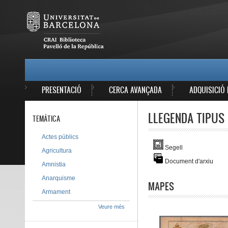
Vés al contingut
MAIN MENU
PRESENTACIÓ
CERCA AVANÇADA
ADQUISICIÓ 
LLEGENDA TIPUS 
TEMÀTICA
Actes públics
Segell
Agricultura
Document d'arxiu
Amnistia
Anarquisme
MAPES
Armament
Veure més