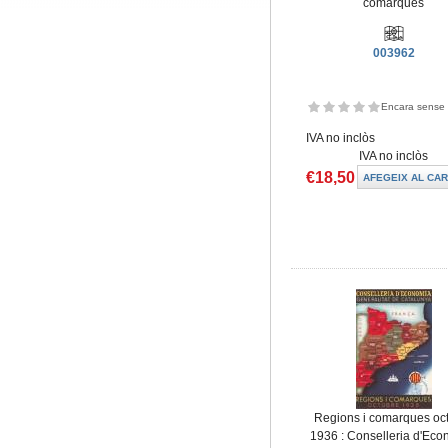
comarques
003962
Encara sense 
IVA no inclòs
IVA no inclòs
€18,50
Regions i comarques oc
1936 : Conselleria d'Ec