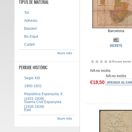
TIPUS DE MATERIAL
Tot
Adhesiu
Banderí
Barcelona
Bo d'ajut
Cartell
003975
Veure més
Encara sense 
PERÍODE HISTÒRIC
IVA no inclòs
IVA no inclòs
Segle XIX
€18,50
1900-1931
República Espanyola, II
(1931-1939)
Guerra Civil Espanyola
(1936-1939)
Exili
Veure més