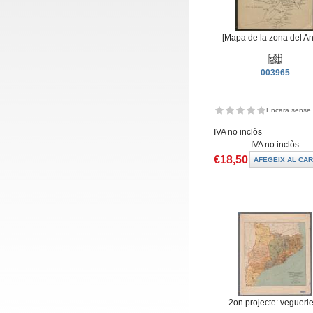
[Mapa de la zona del An
003965
Encara sense 
IVA no inclòs
IVA no inclòs
€18,50
2on projecte: veguerie