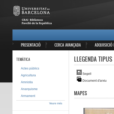
Vés al contingut
MAIN MENU
PRESENTACIÓ
CERCA AVANÇADA
ADQUISICIÓ 
LLEGENDA TIPUS 
TEMÀTICA
Actes públics
Segell
Agricultura
Document d'arxiu
Amnistia
Anarquisme
MAPES
Armament
Veure més