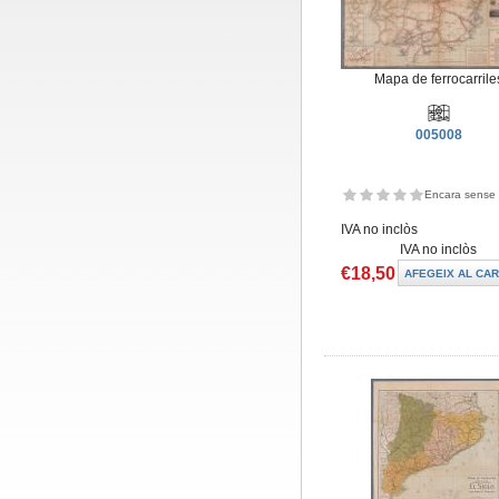
Mapa de ferrocarrile
005008
Encara sense 
IVA no inclòs
IVA no inclòs
€18,50