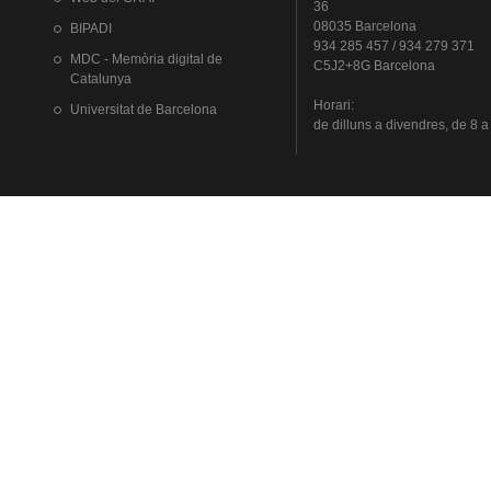
36
08035 Barcelona
BIPADI
934 285 457 / 934 279 371
MDC - Memòria digital de
C5J2+8G Barcelona
Catalunya
Horari
:
Universitat
de Barcelona
de
dilluns
a
divendres
, de 8 a