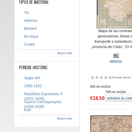
TIPUS DE MATERIAL
Tot
Adhesiu
Banderí
Mapa de las central
generadoras, líneas 
Bo d'ajut
transporte y subestaci
Cartell
provincia de Cádiz : 31-X
Veure més
005011
PERÍODE HISTÒRIC
Encara sense 
Segle XIX
1900-1931
IVA no inclòs
IVA no inclòs
República Espanyola, II
€18,50
(1931-1939)
Guerra Civil Espanyola
(1936-1939)
Exili
Veure més