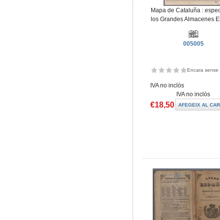
Mapa de Cataluña : espec
los Grandes Almacenes El
005005
Encara sense 
IVA no inclòs
IVA no inclòs
€18,50