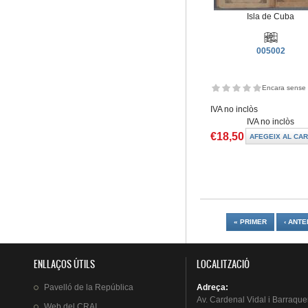
Isla de Cuba
005002
Encara sense 
IVA no inclòs
IVA no inclòs
€18,50
Pàgines
« PRIMER
‹ ANTE
ENLLAÇOS ÚTILS
LOCALITZACIÓ
Pavelló
de la
República
Adreça
:
Av.
Cardenal
Vidal i
Barraque
Web del
CRAI