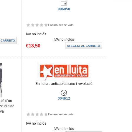
006050
Encara sense vots
IVA no inclòs
IVA no inclòs
€18,50
En lluita : anticapitalisme i revolució
004612
ció d'un
estudis de
nya
Encara sense vots
IVA no inclòs
IVA no inclòs