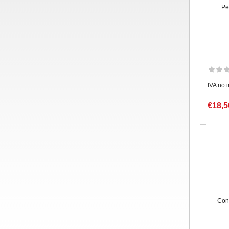
Pe
IVA no 
€18,5
Con