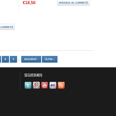
€18,50
8
9
…
SEGÜENT ›
ÚLTIM »
SEGUEIX-NOS