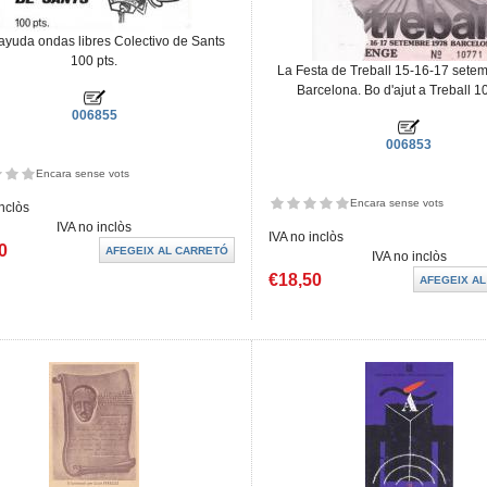
ayuda ondas libres Colectivo de Sants
100 pts.
La Festa de Treball 15-16-17 sete
Barcelona. Bo d'ajut a Treball 10
006855
006853
Encara sense vots
Encara sense vots
inclòs
IVA no inclòs
IVA no inclòs
0
IVA no inclòs
€18,50