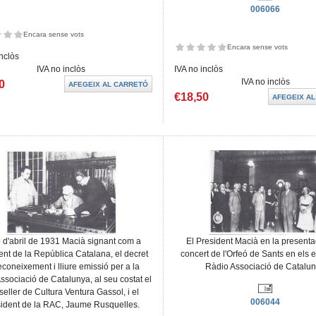
006066
Encara sense vots
Encara sense vots
inclòs
IVA no inclòs
IVA no inclòs
IVA no inclòs
0
€18,50
5 d'abril de 1931 Macià signant com a
El President Macià en la presenta
ent de la República Catalana, el decret
concert de l'Orfeó de Sants en els 
econeixement i lliure emissió per a la
Ràdio Associació de Catalu
ssociació de Catalunya, al seu costat el
eller de Cultura Ventura Gassol, i el
006044
ident de la RAC, Jaume Rusquelles.