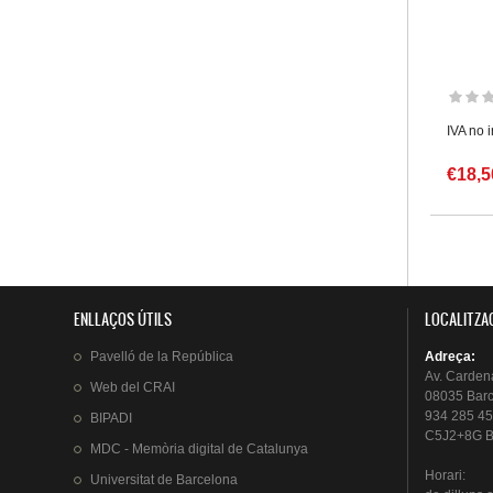
IVA no 
€18,5
Pàgin
ENLLAÇOS ÚTILS
LOCALITZA
Pavelló
de la
República
Adreça
:
Av.
Carden
Web del
CRAI
08035 Bar
934 285 45
BIPADI
C5J2+8G B
MDC - Memòria digital de Catalunya
Horari
:
Universitat
de Barcelona