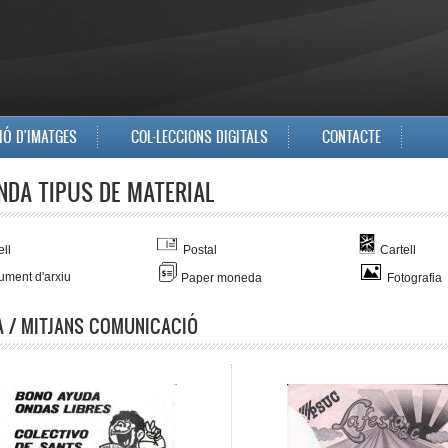
IÓ D'IMATGES
COL·LECCIONS DIGITALS
CONTACTE
NDA TIPUS DE MATERIAL
ll
Postal
Cartell
ment d'arxiu
Paper moneda
Fotografia
 / MITJANS COMUNICACIÓ