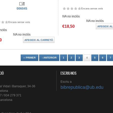
006045
Encara sense vots
IVA no inclòs
IVA no inclòs
Encara sense vots
€18,50
inclòs
IVA no inclòs
0
es
« PRIMER
‹ ANTERIOR
1
2
3
4
5
6
7
CIÓ
ESCRIU-NOS
Escriu
a
al
Vidal i
Barraquer
, 34-36
bibrepublica@ub.edu
celona
7 / 934 279 371
arcelona