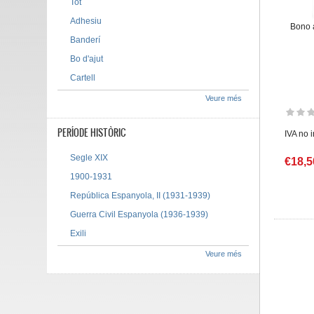
Tot
Adhesiu
Bono 
Banderí
Bo d'ajut
Cartell
Veure més
PERÍODE HISTÒRIC
IVA no 
Segle XIX
€18,5
1900-1931
República Espanyola, II (1931-1939)
Guerra Civil Espanyola (1936-1939)
Exili
Veure més