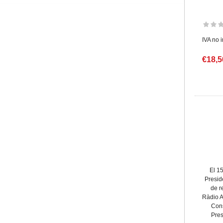
IVA no 
€18,5
El 1
Presid
de r
Ràdio A
Cons
Pres