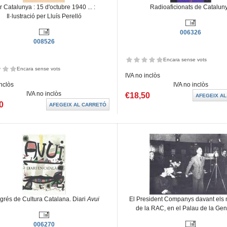
r Catalunya : 15 d'octubre 1940 ... :
Radioaficionats de Catalun
Il·lustració per Lluís Perelló
006326
008526
Encara sense vots
Encara sense vots
IVA no inclòs
inclòs
IVA no inclòs
IVA no inclòs
€18,50
0
grés de Cultura Catalana. Diari
Avui
El President Companys davant els 
de la RAC, en el Palau de la Gene
006270