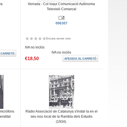
ya
Xerrada - Col·loqui Comunicació Autònoma
Televisió Comarcal
006307
Encara sense vots
IVA no inclòs
IVA no inclòs
€18,50
micròfons
Ràdio Associació de Catalunya s'instal·la en el
ralitat
seu nou local de la Rambla dels Estudis
(1934).