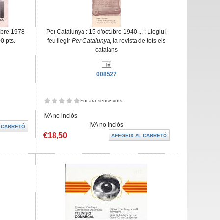
mbre 1978
Per Catalunya : 15 d'octubre 1940 ... : Llegiu i
0 pts.
feu llegir
Per Catalunya
, la revista de tots els
catalans
008527
Encara sense vots
IVA no inclòs
IVA no inclòs
€18,50