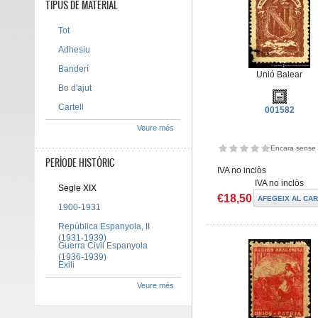
TIPUS DE MATERIAL
Tot
Adhesiu
Banderí
Unió Balear
Bo d'ajut
Cartell
001582
Veure més
Encara sense 
PERÍODE HISTÒRIC
IVA no inclòs
IVA no inclòs
Segle XIX
€18,50
1900-1931
República Espanyola, II
(1931-1939)
Guerra Civil Espanyola
(1936-1939)
Exili
Veure més