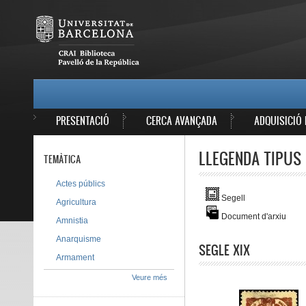
Vés al contingut
MAIN MENU
PRESENTACIÓ
CERCA AVANÇADA
ADQUISICIÓ 
LLEGENDA TIPUS 
TEMÀTICA
Actes públics
Segell
Agricultura
Document d'arxiu
Amnistia
Anarquisme
SEGLE XIX
Armament
Veure més