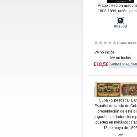
Aragó : Región aragon
1808-1899, unión, patri
001568
Encara sense 
IVA no inclòs
IVA no inclòs
€18,50
Cuba - 5 pesos : El Ba
Español de la Isla de Cub
presentación de este bil
pagará al portador cinco 
puertes en metálico : Ha
15 de mayo de 189