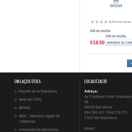
001029
Encara sense 
IVA no inclòs
IVA no inclòs
€18,50
Pàgines
ENLLAÇOS ÚTILS
LOCALITZACIÓ
Pavelló
de la
República
Adreça
:
Av.
Cardenal
Vidal i
Barraque
Web del
CRAI
36
08035 Barcelona
BIPADI
934 285 457 / 934 279 371
MDC - Memòria digital de
C5J2+8G Barcelona
Catalunya
Horari
:
Universitat
de Barcelona