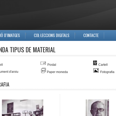
IÓ D'IMATGES
COL·LECCIONS DIGITALS
CONTACTE
NDA TIPUS DE MATERIAL
ll
Postal
Cartell
ment d'arxiu
Paper moneda
Fotografia
AFIA