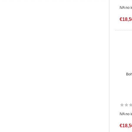
IVA no 
€18,5
Boh
IVA no 
€18,5