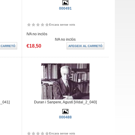
000491
Encara sense vots
IVA no inclòs
IVA no inclòs
€18,50
2_041]
Duran i Sanpere, Agustí [Vidal_2_040]
000488
Encara sense vots