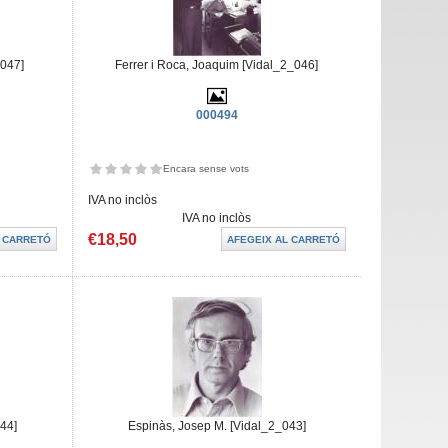
_047]
Ferrer i Roca, Joaquim [Vidal_2_046]
000494
Encara sense vots
IVA no inclòs
IVA no inclòs
€18,50
44]
Espinàs, Josep M. [Vidal_2_043]