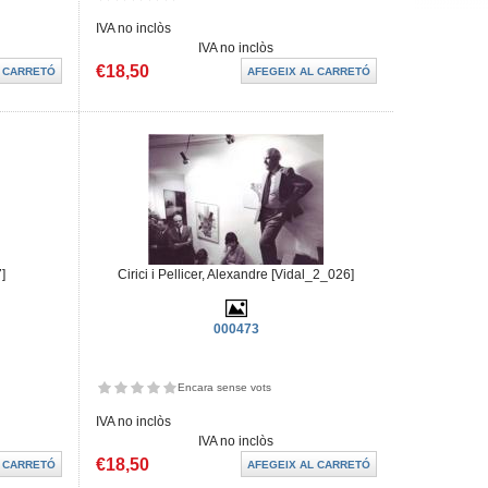
IVA no inclòs
IVA no inclòs
€18,50
]
Cirici i Pellicer, Alexandre [Vidal_2_026]
000473
Encara sense vots
IVA no inclòs
IVA no inclòs
€18,50