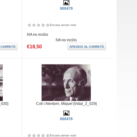
000479
Encara sense vots
IVA no inclòs
IVA no inclòs
€18,50
2_030]
Coll i Alentorn, Miquel [Vidal_2_029]
000476
Encara sense vots