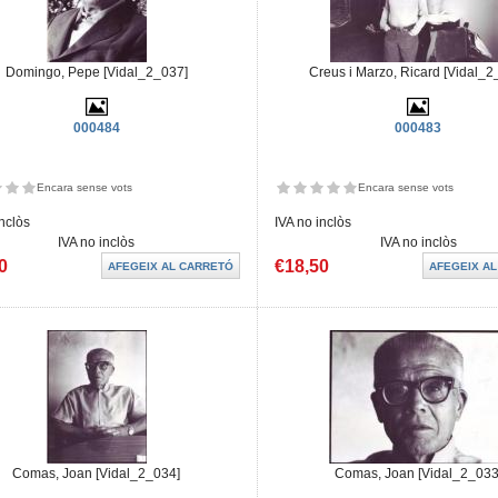
Domingo, Pepe [Vidal_2_037]
Creus i Marzo, Ricard [Vidal_2
000484
000483
Encara sense vots
Encara sense vots
inclòs
IVA no inclòs
IVA no inclòs
IVA no inclòs
0
€18,50
Comas, Joan [Vidal_2_034]
Comas, Joan [Vidal_2_033