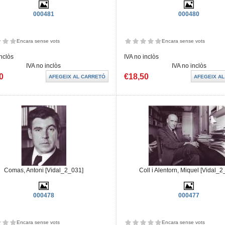
000481
000480
Encara sense vots
Encara sense vots
inclòs
IVA no inclòs
IVA no inclòs
IVA no inclòs
0
€18,50
Comas, Antoni [Vidal_2_031]
Coll i Alentorn, Miquel [Vidal_
000478
000477
Encara sense vots
Encara sense vots