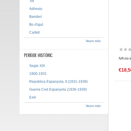
Tot
Adhesiu
Banderí
Bo d'ajut
Cartell
Veure més
PERÍODE HISTÒRIC
IVA no 
Segle XIX
€18,5
1900-1931
República Espanyola, II (1931-1939)
Guerra Civil Espanyola (1936-1939)
Exili
Veure més