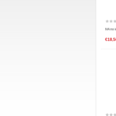
IVA no 
€18,5