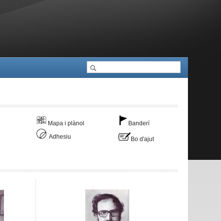
Cerca
Formulari de cerca
Mapa i plànol
Banderí
Adhesiu
Bo d'ajut