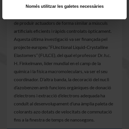
Només utilitzar les galetes necessàries
s’han introduït derivats azo sensibles a la llum a les
xarxes elastomèriques cristal·lines líquides per tal
de produir actuadors de forma similar a músculs
artificials eficients i ràpids controlats òpticament.
Aquesta última investigació va ser finançada pel
projecte europeu “FUnctional Liquid-Crystalline
Elastomers” (FULCE), del qual el professor Dr. h.c.
H. Finkelmann, líder mundial en el camp de la
química i la física macromoleculars, va ser el seu
coordinador. D’altra banda, la decoració del nucli
d’azobenzen amb funcions orgàniques de donació
d’electrons i extracció d’electrons adequada ha
conduït al desenvolupament d’una àmplia paleta de
colorants azo dotats de velocitats de commutació
fins a la finestra de temps de nanosegons.