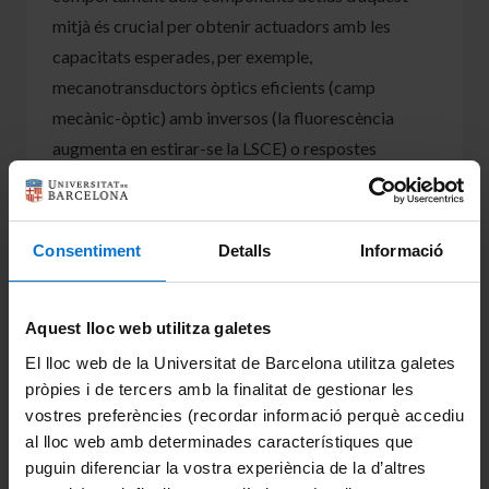
mitjà és crucial per obtenir actuadors amb les
capacitats esperades, per exemple,
mecanotransductors òptics eficients (camp
mecànic-òptic) amb inversos (la fluorescència
augmenta en estirar-se la LSCE) o respostes
múltiples (la intensitat d’emissió canvia a dues
longituds d’ona diferents en aplicar una sola força
mecànica); actuadors efectius similars a músculs
Consentiment
Detalls
Informació
artificials capaços de sofrir deformacions
sofisticades en activar-se adequadament (camp
Aquest lloc web utilitza galetes
òptic-magnètic-mecànic) o dispositius electrònics
flexibles (camp elèctric-mecànic).
El lloc web de la Universitat de Barcelona utilitza galetes
pròpies i de tercers amb la finalitat de gestionar les
Al llarg dels anys, el grup de recerca ha obtingut un
vostres preferències (recordar informació perquè accediu
sòlid bagatge en síntesi orgànica, química
al lloc web amb determinades característiques que
macromolecular i química de materials.
puguin diferenciar la vostra experiència de la d’altres
Concretament, i com a resultat de la investigació