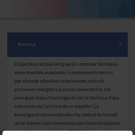
Recerca
L’objectiu principal del grup és combinar tècniques
experimentals avançades i coneixements teòrics
per abordar qüestions relacionades amb els
processos energètics a escala nanomètrica. Les
principals línies d’investigació són la biofísica d’una
sola molècula i la física de no-equilibri. La
investigació desenvolupada s’ha centrat en l’estudi
de les interaccions intermoleculars (com els pèptids
i proteïnes que s’uneixen a l’ADN), les interaccions