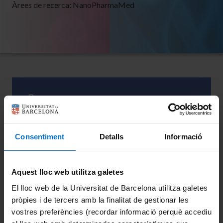
Àrees de recerca:
NanoPharmaMed
Recerca
La investigació realitzada al grup nanoBIC es basa
Consentiment
Detalls
Informació
en les àrees de càncer i malaltia d’Alzheimer (AD).
S’han dedicat i es dediquen grans esforços a aquests
dos camps d’investigació; per tant, es poden
Aquest lloc web utilitza galetes
destacar dos enfocaments innovadors molt
El lloc web de la Universitat de Barcelona utilitza galetes
importants desenvolupats recentment pel grup per
pròpies i de tercers amb la finalitat de gestionar les
vostres preferències (recordar informació perquè accediu
a aquests dos temes.