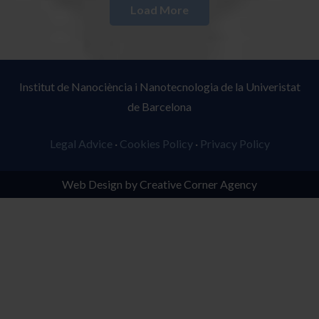
Load More
Institut de Nanociència i Nanotecnologia de la Univeristat
de Barcelona
Legal Advice
·
Cookies Policy
·
Privacy Policy
Web Design by Creative Corner Agency