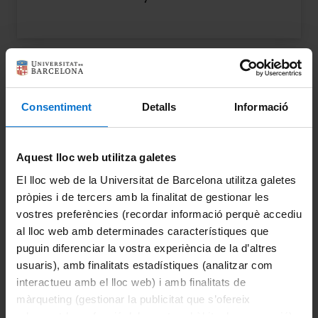
Consentiment
Detalls
Informació
Aquest lloc web utilitza galetes
El lloc web de la Universitat de Barcelona utilitza galetes
pròpies i de tercers amb la finalitat de gestionar les
vostres preferències (recordar informació perquè accediu
al lloc web amb determinades característiques que
November 27th, 2025 at 12.00h –
puguin diferenciar la vostra experiència de la d’altres
Overcoming Physiological
usuaris), amb finalitats estadístiques (analitzar com
Barriers with OM-pBAE
interactueu amb el lloc web) i amb finalitats de
Nanoparticles: Insights from
màrqueting (gestionar la publicitat que s’ofereix
the NanoTher Lab
adequant-la en funció dels vostres hàbits de navegació).