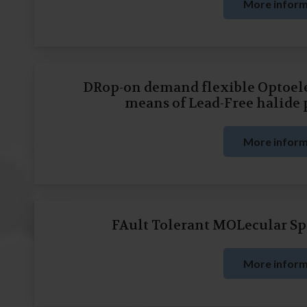
More inform
DRop-on demand flexible Optoele
means of Lead-Free halide 
More inform
FAult Tolerant MOLecular S
More inform