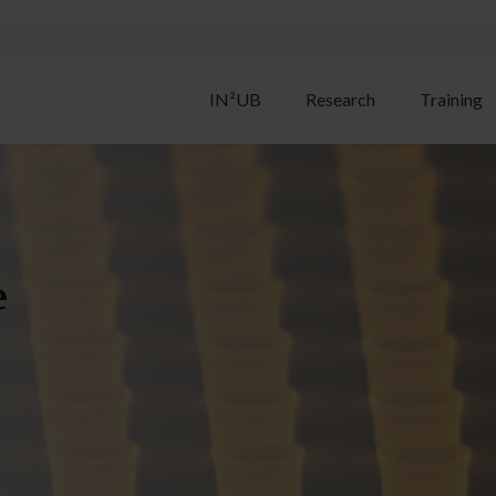
IN²UB
Research
Training
e