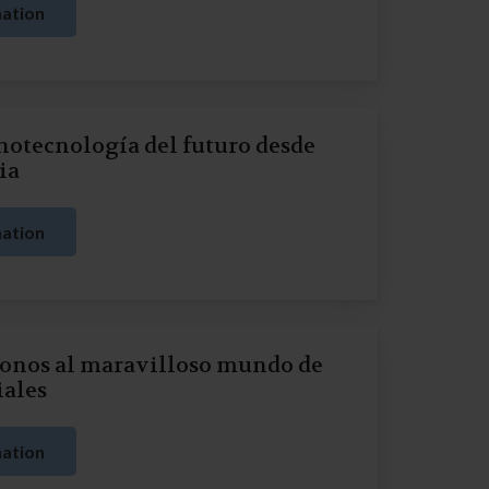
ation
otecnología del futuro desde
ia
ation
donos al maravilloso mundo de
iales
ation