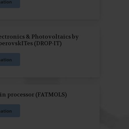
ation
ctronics & Photovoltaics by
perovskITes (DROP-IT)
ation
pin processor (FATMOLS)
ation