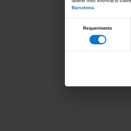
obtenir més informació sobre
Barcelona
.
Selecció
Requeriments
de
consentiment