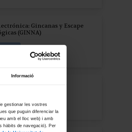
electrónica: Gincanas y Escape
gicas (GINNA)
ation
Informació
n computación cuántica
ation
 de gestionar les vostres
ues que puguin diferenciar la
tueu amb el lloc web) i amb
es hàbits de navegació). Per