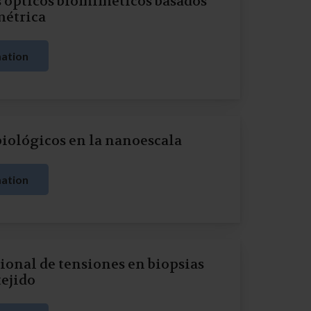
 ópticos biomiméticos basados
métrica
ation
 biológicos en la nanoescala
ation
onal de tensiones en biopsias
tejido