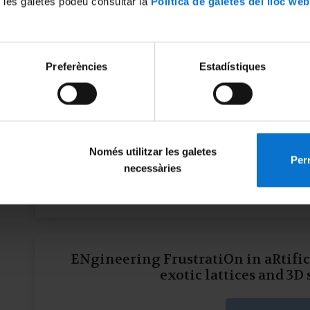
 les galetes podeu consultar la
Política de galetes del lloc web
Feria NanoInventum: Nanot
More inform
Preferències
Estadístiques
Feria (TEC)NanoInventum: Nan
Només utilitzar les galetes
Perm
necessàries
More inform
ENgineering FrustratiOn in aRtifici
exotic lattices and 3D