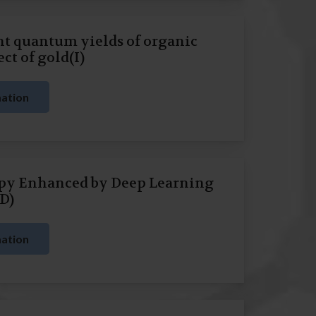
t quantum yields of organic
ect of gold(I)
ation
opy Enhanced by Deep Learning
D)
ation