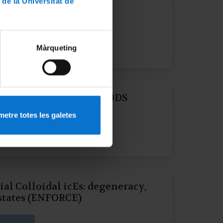
 de la Universitat de
ecnología para las ODS
ation
Màrqueting
o+tecnología para los ODS
etre totes les galetes
ation
al Colloidal icEs: degeneracy,
 states (ENFORCE)