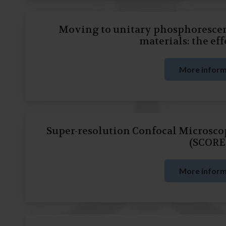
Moving to unitary phosphorescen
materials: the eff
More inform
Super-resolution Confocal Microsc
(SCORE
More inform