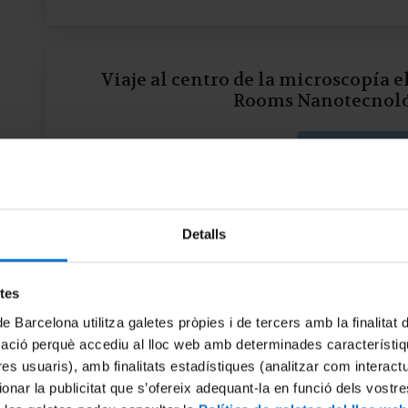
Viaje al centro de la microscopía 
Rooms Nanotecnoló
More inform
Detalls
Juegos de arcade basados e
etes
More inform
de Barcelona utilitza galetes pròpies i de tercers amb la finalitat
mació perquè accediu al lloc web amb determinades característiq
tres usuaris), amb finalitats estadístiques (analitzar com interac
ionar la publicitat que s’ofereix adequant-la en funció dels vostr