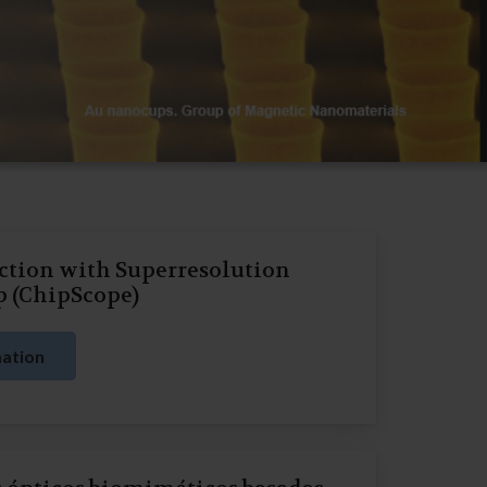
ction with Superresolution
p (ChipScope)
ation