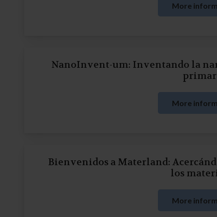
More inform
NanoInvent-um: Inventando la nan
primar
More inform
Bienvenidos a Materland: Acercán
los mater
More inform