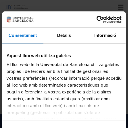
Title
: Programmable Array Microscope with Virtual
Pinholing F2I-MiR_2019_002 (PASCAL)
Consentiment
Detalls
Informació
Author
: Mario Montes Usategui
Type
: Ajut
Aquest lloc web utilitza galetes
Official code
:
El lloc web de la Universitat de Barcelona utilitza galetes
Resolution year
: 2020
pròpies i de tercers amb la finalitat de gestionar les
vostres preferències (recordar informació perquè accediu
Funded by
: Fundació Bosch i Gimpera de la Universitat de
al lloc web amb determinades característiques que
Barcelona
puguin diferenciar la vostra experiència de la d’altres
usuaris), amb finalitats estadístiques (analitzar com
interactueu amb el lloc web) i amb finalitats de
màrqueting (gestionar la publicitat que s’ofereix
adequant-la en funció dels vostres hàbits de navegació).
Institut de Nanociència i Nanotecnologia de la Univeristat
Per obtenir més informació sobre les galetes podeu