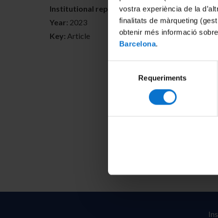
Institutional repositories:
http://hdl.handle.net
vostra experiència de la d’al
finalitats de màrqueting (gest
Year:
2023
obtenir més informació sobre
Key:
Article
Barcelona
.
Selecció
Requeriments
de
consentiment
In