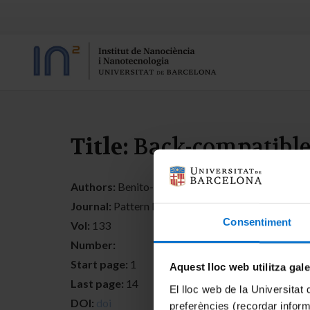
Title:
Back-compatible 
Authors:
Benito-Altamirano, Ismael; Martínez-Carp
Journal:
Pattern Recognition
Consentiment
Vol:
133
Number:
Start page:
1
Aquest lloc web utilitza gal
Last page:
14
El lloc web de la Universitat 
DOI:
doi
preferències (recordar infor