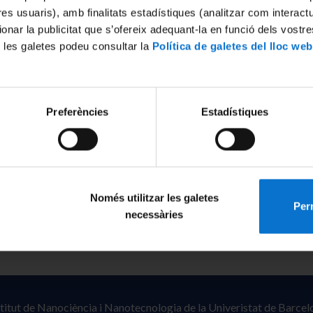
/2445/195932
tres usuaris), amb finalitats estadístiques (analitzar com interac
ionar la publicitat que s’ofereix adequant-la en funció dels vostr
 les galetes podeu consultar la
Política de galetes del lloc web
Preferències
Estadístiques
Només utilitzar les galetes
Perm
necessàries
stitut de Nanociència i Nanotecnologia de la Univeristat de Barcel