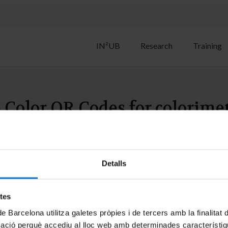
IN²UB
Research
Training
Color QR Codes for colorimet
ena, David; Casals, Olga; Fabrega, Cristian; Waag, Andreas; Prad
Detalls
etes
de Barcelona utilitza galetes pròpies i de tercers amb la finalitat
mació perquè accediu al lloc web amb determinades característiq