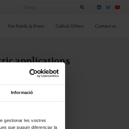
For Public & Press
Calls & Offers
Contact us
ric applications
es, Joan Daniel
Informació
 de gestionar les vostres
ues que puguin diferenciar la