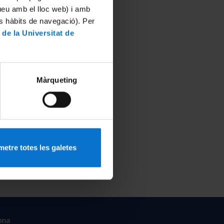
tueu amb el lloc web) i amb
es hàbits de navegació). Per
 de la Universitat de
Màrqueting
etre totes les galetes
ona