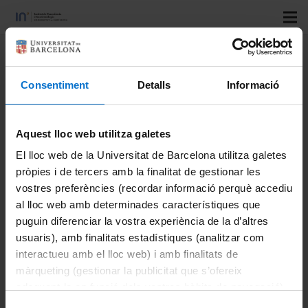
Title:
Catheter design primer for
neurointerventionalists
Consentiment
Detalls
Informació
Authors:
Cem Bilgin; Jared Hutar; Jiahui Li; Oscar
Aquest lloc web utilitza galetes
Castaño; Marc Ribo; David F Kallmes
Journal:
Journal of Neurointerventional Surgery
El lloc web de la Universitat de Barcelona utilitza galetes
pròpies i de tercers amb la finalitat de gestionar les
Vol:
vostres preferències (recordar informació perquè accediu
Number:
al lloc web amb determinades característiques que
Start page:
1
puguin diferenciar la vostra experiència de la d’altres
Last page:
5
usuaris), amb finalitats estadístiques (analitzar com
DOI:
doi
interactueu amb el lloc web) i amb finalitats de
Institutional repositories:
màrqueting (gestionar la publicitat que s’ofereix
adequant-la en funció dels vostres hàbits de navegació).
http://hdl.handle.net/2445/200303
Per obtenir més informació sobre les galetes podeu
Year:
2023