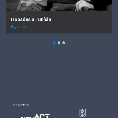
Trobades a Tunísia
llegir més...
Un projecte de: