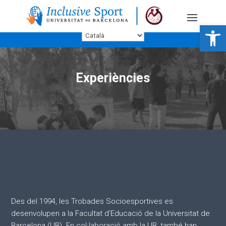
Obre la b
Experiències
Des del 1994, les Trobades Socioesportives es
desenvolupen a la Facultat d’Educació de la Universitat de
Barcelona (UB). En col·laboració amb la UB, també han