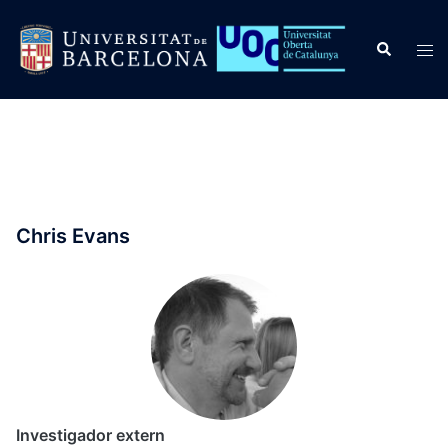
Skip
to
Search
Tog
content
men
Chris Evans
Investigador extern