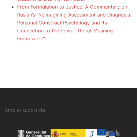
From Formulation to Justice: A Commentary on
Raskin’s “Reimagining Assessment and Diagnosis:
Personal Construct Psychology and Its
Connection to the Power Threat Meaning
Framework”
Amb el suport de