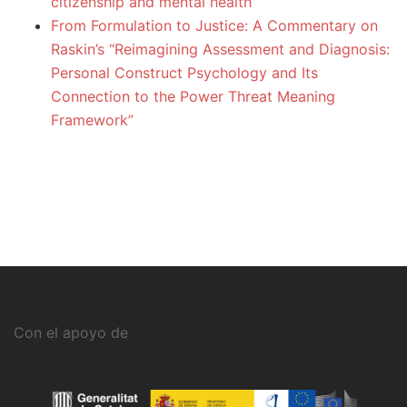
citizenship and mental health
From Formulation to Justice: A Commentary on
Raskin’s “Reimagining Assessment and Diagnosis:
Personal Construct Psychology and Its
Connection to the Power Threat Meaning
Framework”
Con el apoyo de