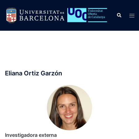
Saltar
al
Buscar
Alte
contenido
men
Eliana Ortiz Garzón
Investigadora externa