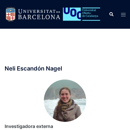
Saltar
al
Buscar
Alte
contenido
men
Neli Escandón Nagel
Investigadora externa