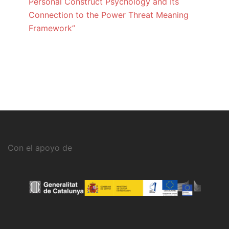
Personal Construct Psychology and Its
Connection to the Power Threat Meaning
Framework”
Con el apoyo de