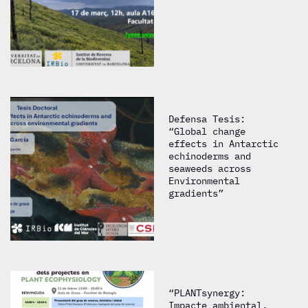
Defensa Tesis:
“Global change
effects in Antarctic
echinoderms and
seaweeds across
Environmental
gradients”
“PLANTsynergy:
Impacte ambiental,