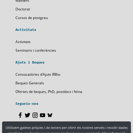
Màsters
Doctorat
Cursos de postgrau
Activitats
Activitats
Seminaris i conferències
Ajuts i Beques
Convocatòries d'Ajuts IRBio
Beques Generals
Ofertes de beques, PhD, postdocs i feina
Segueix-nos
Utilitzem galetes pròpies i de tercers per oferir els nostres serveis i recollir dades
Nota legal
Política de privacitat
Política de cookies