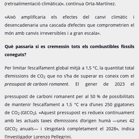
(retroalimentació climàtica)», continua Orta-Martínez.
«Això amplificaria els efectes del canvi climàtic i
desencadenaria una cascada d’efectes que comprometrien el
món amb canvis irreversibles i a gran escala».
Què passaria si es cremessin tots els combustibles fòssils
coneguts?
Per limitar l’escalfament global mitjà a 1,5 °C, la quantitat total
d’emissions de CO
que no s’ha de superar es coneix com el
2
pressupost de carboni romanent
. El gener de 2023 el
pressupost de carboni romanent per al 50 % de possibilitats
de mantenir l’escalfament a 1,5 °C era d’unes 250 gigatones
de CO
(GtCO
). «Aquest pressupost es redueix contínuament
2
2
amb les actuals taxes d’emissions d’origen humà —unes 42
GtCO
anuals— i s’esgotarà completament el 2028», indica
2
l’investigador Lorenzo Pellegrini.