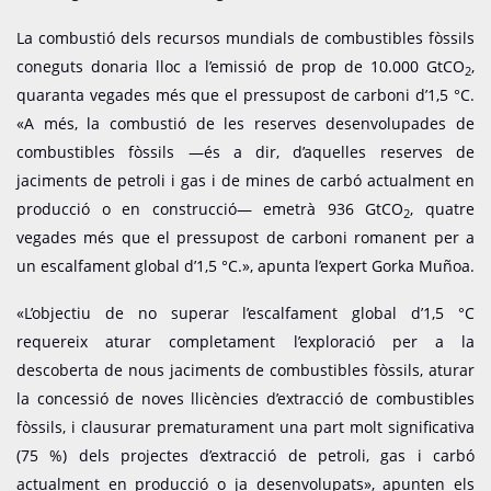
La combustió dels recursos mundials de combustibles fòssils
coneguts donaria lloc a l’emissió de prop de 10.000 GtCO
,
2
quaranta vegades més que el pressupost de carboni d’1,5 °C.
«A més, la combustió de les reserves desenvolupades de
combustibles fòssils —és a dir, d’aquelles reserves de
jaciments de petroli i gas i de mines de carbó actualment en
producció o en construcció— emetrà 936 GtCO
, quatre
2
vegades més que el pressupost de carboni romanent per a
un escalfament global d’1,5 °C.», apunta l’expert Gorka Muñoa.
«L’objectiu de no superar l’escalfament global d’1,5 °C
requereix aturar completament l’exploració per a la
descoberta de nous jaciments de combustibles fòssils, aturar
la concessió de noves llicències d’extracció de combustibles
fòssils, i clausurar prematurament una part molt significativa
(75 %) dels projectes d’extracció de petroli, gas i carbó
actualment en producció o ja desenvolupats», apunten els