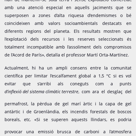
amb una atenció especial en aquells jaciments que se
superposen a zones d’alta riquesa d’endemismes o bé
coincideixen amb valors socioambientals destacats en
diferents regions del planeta. Els resultats mostren que
l’explotació dels recursos i les reserves seleccionats és
totalment incompatible amb l’assoliment dels compromisos
de l’Acord de París», detalla el professor Martí Orta-Martínez.
Actualment, hi ha un ampli consens entre la comunitat
científica per limitar l’escalfament global a 1,5 °C si es vol
evitar que s’arribi als coneguts com a punts
d’inflexió del sistema climàtic terrestre
, com ara el desglaç del
permafrost, la pèrdua de gel marí àrtic i la capa de gel
antàrtic i de Groenlàndia, els incendis forestals de boscos
boreals, etc
.
«Si se superen aquests llindars, es podria
provocar una emissió brusca de carboni a l’atmosfera