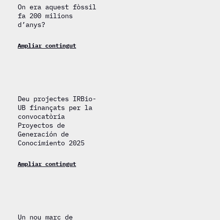
On era aquest fòssil
fa 200 milions
d’anys?
Ampliar contingut
Deu projectes IRBio-
UB finançats per la
convocatòria
Proyectos de
Generación de
Conocimiento 2025
Ampliar contingut
Un nou marc de