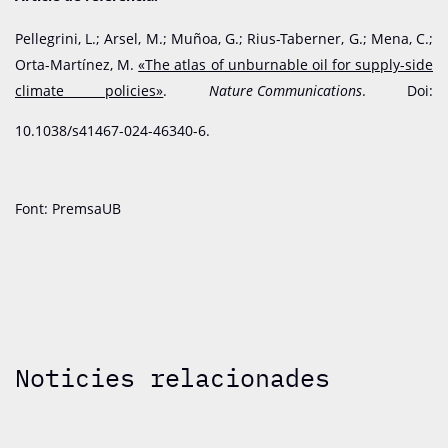
Pellegrini, L.; Arsel, M.; Muñoa, G.; Rius-Taberner, G.; Mena, C.;
Orta-Martínez, M.
«The atlas of unburnable oil for supply-side
climate policies»
.
Nature Communications
. Doi:
10.1038/s41467-024-46340-6.
Font: PremsaUB
Noticies relacionades