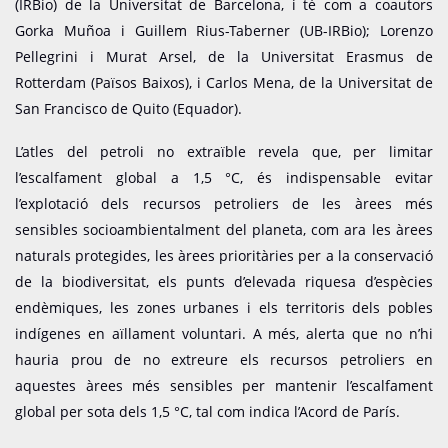
(IRBio) de la Universitat de Barcelona, i té com a coautors
Gorka Muñoa i Guillem Rius-Taberner (UB-IRBio); Lorenzo
Pellegrini i Murat Arsel, de la Universitat Erasmus de
Rotterdam (Països Baixos), i Carlos Mena, de la Universitat de
San Francisco de Quito (Equador).
L’atles del petroli no extraïble revela que, per limitar
l’escalfament global a 1,5 °C, és indispensable evitar
l’explotació dels recursos petroliers de les àrees més
sensibles socioambientalment del planeta, com ara les àrees
naturals protegides, les àrees prioritàries per a la conservació
de la biodiversitat, els punts d’elevada riquesa d’espècies
endèmiques, les zones urbanes i els territoris dels pobles
indígenes en aïllament voluntari. A més, alerta que no n’hi
hauria prou de no extreure els recursos petroliers en
aquestes àrees més sensibles per mantenir l’escalfament
global per sota dels 1,5 °C, tal com indica l’Acord de París.