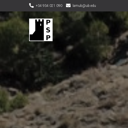
+34 934 021 090
lamub@ub.edu