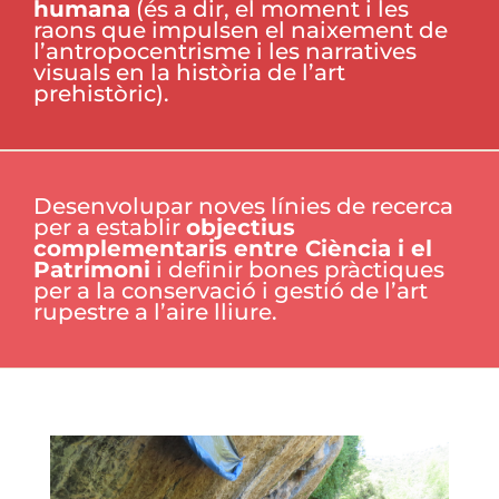
humana
(és a dir, el moment i les
raons que impulsen el naixement de
l’antropocentrisme i les narratives
visuals en la història de l’art
prehistòric).
Desenvolupar noves línies de recerca
per a establir
objectius
complementaris entre Ciència i el
Patrimoni
i definir bones pràctiques
per a la conservació i gestió de l’art
rupestre a l’aire lliure.