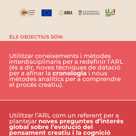
ELS OBJECTIUS SÓN:
Utilitzar coneixements i mètodes
interdisciplinaris per a redefinir l’ARL
(és a dir, noves tècniques de datació
per a afinar la
cronologia
i nous
mètodes analítics per a comprendre
el procés creatiu).
Utilitzar l’ARL com un referent per a
plantejar
noves preguntes d’interés
global sobre l’evolució del
pensament creatiu i la cognició