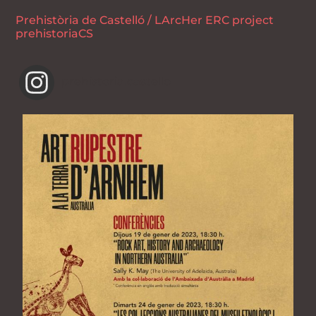
Prehistòria de Castelló / LArcHer ERC project
prehistoriaCS
prehistoria.castello