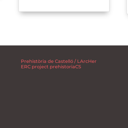
Prehistòria de Castelló / LArcHer
ERC project prehistoriaCS