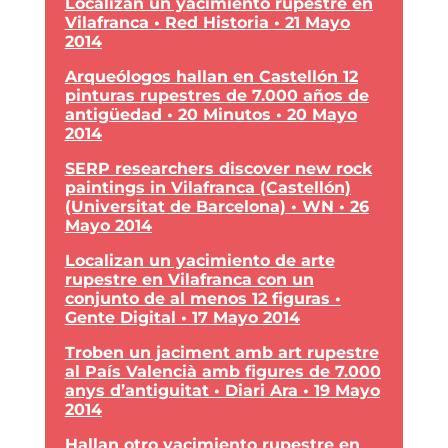
Localizan un yacimiento rupestre en
Vilafranca • Red Historia • 21 Mayo
2014
Arqueólogos hallan en Castellón 12
pinturas rupestres de 7.000 años de
antigüedad • 20 Minutos • 20 Mayo
2014
SERP researchers discover new rock
paintings in Vilafranca (Castellón)
(Universitat de Barcelona) • WN • 26
Mayo 2014
Localizan un yacimiento de arte
rupestre en Vilafranca con un
conjunto de al menos 12 figuras •
Gente Digital • 17 Mayo 2014
Troben un jaciment amb art rupestre
al País Valencià amb figures de 7.000
anys d’antiguitat • Diari Ara • 19 Mayo
2014
Hallan otro yacimiento rupestre en