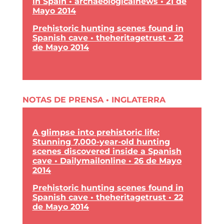
in Spain • archaeologicalnews • 21 de
Mayo 2014
Prehistoric hunting scenes found in
Spanish cave • theheritagetrust • 22
de Mayo 2014
NOTAS DE PRENSA • INGLATERRA
A glimpse into prehistoric life:
Stunning 7,000-year-old hunting
scenes discovered inside a Spanish
cave • Dailymailonline • 26 de Mayo
2014
Prehistoric hunting scenes found in
Spanish cave • theheritagetrust • 22
de Mayo 2014