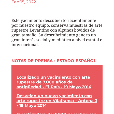
Feb 15, 2022
Este yacimiento descubierto recientemente
por nuestro equipo, conserva muestras de arte
rupestre Levantino con algunos bóvidos de
gran tamaño. Su descubrimiento generó un
gran interés social y mediático a nivel estatal e
internacional.
NOTAS DE PRENSA • ESTADO ESPAÑOL
Localizado un yacimiento con arte
rupestre de 7.000 años de
antigüedad • El País • 19 Mayo 2014
Desvelan un nuevo yacimiento con
arte rupestre en Vilafranca • Antena 3
• 19 Mayo 2014