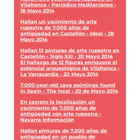
Vilafranca • Periódico Mediterráneo •
18 Mayo 2014
Hallan un yacimiento de arte
rupestre de 7.000 años de
antigüedad en Castellón • Ideal • 28
Mayo 2014
Hallan 12 pinturas de arte rupestre en
Castellón • Siglo XXI • 20 Mayo 2014
El hallazgo de 12 figuras enriquece el
potencial arqueológico de Vilafranca •
La Vanguardia • 20 Mayo 2014
7,000-year-old cave paintings found
in Spain • The local • 20 de Mayo 2014
En secreto la localización un
yacimiento de 7.000 años de
antigüedad con arte rupestre •
Navarra Información
Hallan pinturas de 7.000 años de
antigüedad en un pueblo de