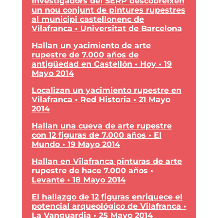
Investigadors del SERP descobreixen
un nou conjunt de pintures rupestres
al municipi castellonenc de
Vilafranca • Universitat de Barcelona
Hallan un yacimiento de arte
rupestre de 7.000 años de
antigüedad en Castellón • Hoy • 19
Mayo 2014
Localizan un yacimiento rupestre en
Vilafranca • Red Historia • 21 Mayo
2014
Hallan una cueva de arte rupestre
con 12 figuras de 7.000 años • El
Mundo • 19 Mayo 2014
Hallan en Vilafranca pinturas de arte
rupestre de hace 7.000 años •
Levante • 18 Mayo 2014
El hallazgo de 12 figuras enriquece el
potencial arqueológico de Vilafranca •
La Vanguardia • 25 Mayo 2014