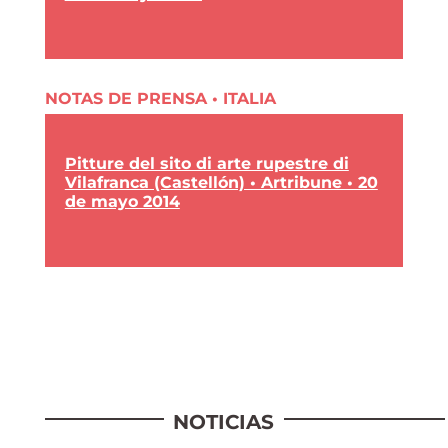
NOTAS DE PRENSA • ITALIA
Pitture del sito di arte rupestre di
Vilafranca (Castellón) • Artribune • 20
de mayo 2014
NOTICIAS