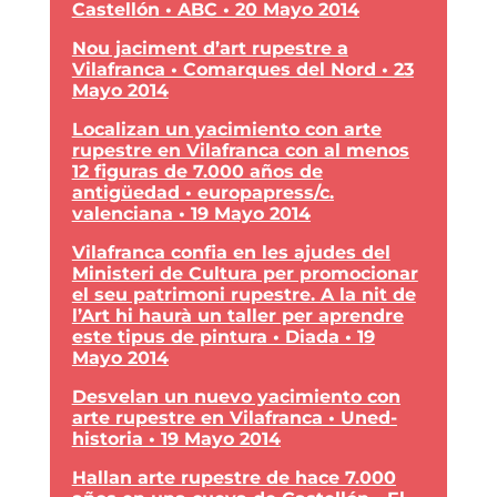
Castellón • ABC • 20 Mayo 2014
Nou jaciment d’art rupestre a
Vilafranca • Comarques del Nord • 23
Mayo 2014
Localizan un yacimiento con arte
rupestre en Vilafranca con al menos
12 figuras de 7.000 años de
antigüedad •
europa
press
/
c.
valenciana
• 19 Mayo 2014
Vilafranca confia en les ajudes del
Ministeri de Cultura per promocionar
el seu patrimoni rupestre. A la nit de
l’Art hi haurà un taller per aprendre
este tipus de pintura • Diada • 19
Mayo
2014
Desvelan un nuevo yacimiento con
arte rupestre en Vilafranca
• Uned-
historia • 19 Mayo 2014
Hallan arte rupestre de hace 7.000