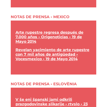
NOTAS DE PRENSA • MEXICO
Arte rupestre regresa después de
7.000 años • Origenoticias • 19 de
Mayo 2014
Revelan yacimiento de arte rupestre
con 7 mil años de antigüedad •
Vocesmexico • 19 de Mayo 2014
NOTAS DE PRENSA • ESLOVÈNIA
V še eni španski jami odkrili
prazgodovinske slikarije • rtvslo • 23