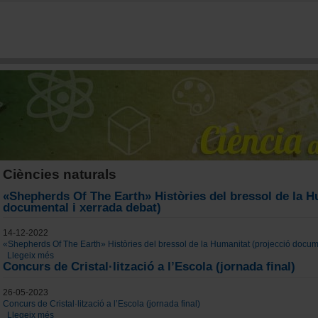
Vés al contingut
Ciències naturals
«Shepherds Of The Earth» Històries del bressol de la H
documental i xerrada debat)
14-12-2022
«Shepherds Of The Earth» Històries del bressol de la Humanitat (projecció docum
Llegeix més
sobre «Shepherds Of The Earth» Històries del bressol de la Humanit
Concurs de Cristal·lització a l’Escola (jornada final)
26-05-2023
Concurs de Cristal·lització a l’Escola (jornada final)
Llegeix més
sobre Concurs de Cristal·lització a l’Escola (jornada final)