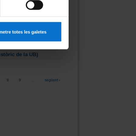
ió Energètica» (14/06/2022 - 18:45 h)
ítics per la Transició Energètica» (14/06/2022 - 18:45 h)
istòric de la UB)
etre totes les galetes
de la UB)
istòric de la UB)
de la UB)
8
9
…
següent ›