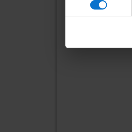
consentiment
08011 Barcelona
934 035 412
ucc@ub.edu