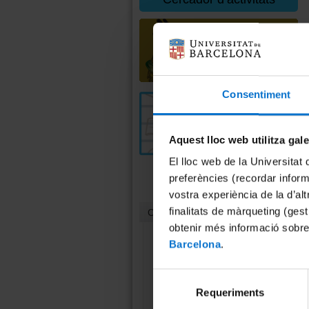
Consentiment
Aquest lloc web utilitza gal
El lloc web de la Universitat 
preferències (recordar infor
vostra experiència de la d’al
finalitats de màrqueting (gest
Contacte
obtenir més informació sobre
Barcelona
.
Unitat de Cultura
Científica i Innovació
(UCC+I)
Selecció
Requeriments
de
Casa Jeroni Granell
Gran Via, 582, 1r pis