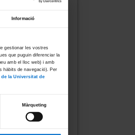
Informació
 de gestionar les vostres
ues que puguin diferenciar la
tueu amb el lloc web) i amb
es hàbits de navegació). Per
ncia i Nanotecnologia
 de la Universitat de
ència i Nanotecnologia
objectiu sensibilitzar la
la nanociència i la
manera lúdica, divertida i al
Màrqueting
, per tal d’augmentar el
bre aquestes disciplines.
 a diferents ciutats: Barcelona,
, Madrid, Sevilla, Màlaga,
aragoza.