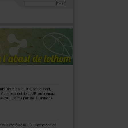
Formulari de cerca
Cerca
s Digitals a la UB i, actualment,
el Coneixement de la UB, on prepara
l 2011, forma part de la Unitat de
 Comunicació de la UB. Llicenciada en