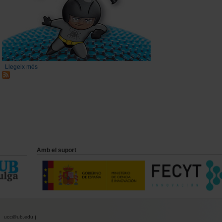
Llegeix més
sobre Projectes de divulgació dels CCiTUB
Amb el suport
ucc@ub.edu