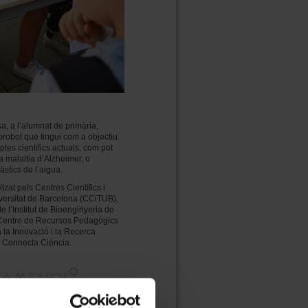
, a l’alumnat de primària,
robot que tingui com a objectiu
ptes científics actuals, com pot
la malaltia d’Alzheimer, o
àstics de l’aigua.
tzat pels Centres Científics i
versitat de Barcelona (CCiTUB),
e l’Institut de Bioenginyeria de
 Centre de Recursos Pedagògics
 la Innovació i la Recerca
i Connecta Ciència.