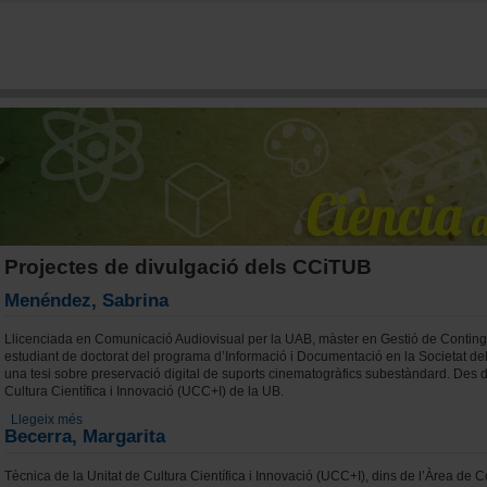
Vés al contingut
Projectes de divulgació dels CCiTUB
Menéndez, Sabrina
Llicenciada en Comunicació Audiovisual per la UAB, màster en Gestió de Contingut
estudiant de doctorat del programa d’Informació i Documentació en la Societat d
una tesi sobre preservació digital de suports cinematogràfics subestàndard. Des de
Cultura Científica i Innovació (UCC+I) de la UB.
Llegeix més
sobre Menéndez, Sabrina
Becerra, Margarita
Tècnica de la Unitat de Cultura Científica i Innovació (UCC+I), dins de l’Àrea de