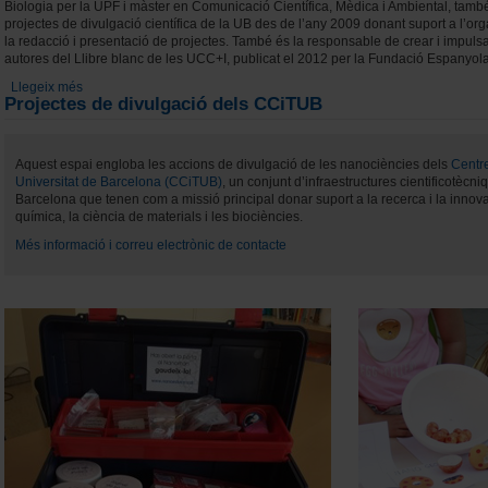
Biologia per la UPF i màster en Comunicació Científica, Mèdica i Ambiental, tamb
projectes de divulgació científica de la UB des de l’any 2009 donant suport a l’orga
la redacció i presentació de projectes. També és la responsable de crear i impulsar
autores del Llibre blanc de les UCC+I, publicat el 2012 per la Fundació Espanyola 
Llegeix més
sobre Becerra, Margarita
Projectes de divulgació dels CCiTUB
Aquest espai engloba les accions de divulgació de les nanociències dels
Centre
Universitat de Barcelona (CCiTUB)
, un conjunt d’infraestructures cientificotècni
Barcelona que tenen com a missió principal donar suport a la recerca i la innov
química, la ciència de materials i les biociències.
Més informació i correu electrònic de contacte