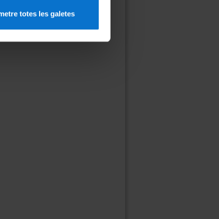
inat pels CCiTUB, i en
cipen més de 30 entitats, entre
etre totes les galetes
de recerca.