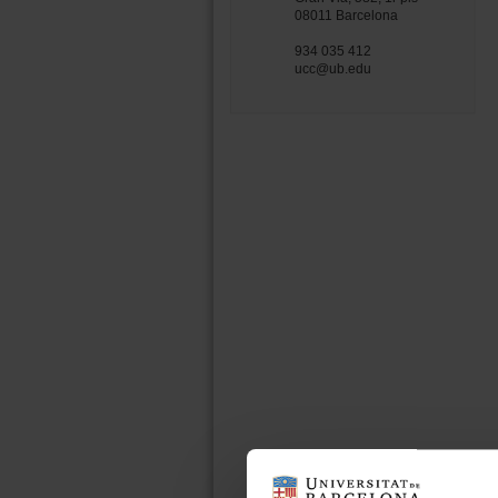
08011 Barcelona
934 035 412
ucc@ub.edu