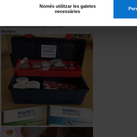
El projecte està coord
Només utilitzar les galetes
l'organització hi parti
Perm
necessàries
universitats i centres 
Projectes de divulgació dels CCiTUB
Imatges: