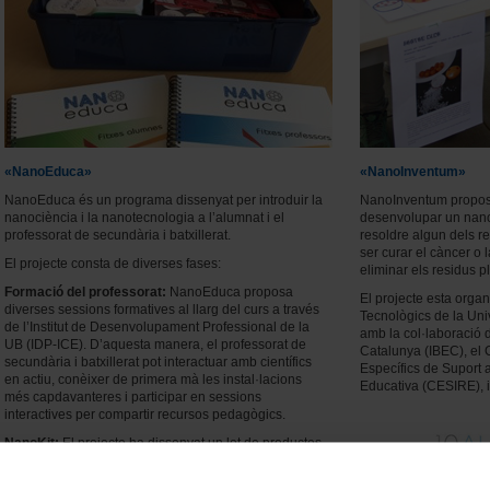
«NanoEduca»
«NanoInventum»
NanoEduca és un programa dissenyat per introduir la
NanoInventum proposa
nanociència i la nanotecnologia a l’alumnat i el
desenvolupar un nano
professorat de secundària i batxillerat.
resoldre algun dels re
ser curar el càncer o 
El projecte consta de diverses fases:
eliminar els residus pl
Formació del professorat:
NanoEduca proposa
El projecte esta organi
diverses sessions formatives al llarg del curs a través
Tecnològics de la Uni
de l’Institut de Desenvolupament Professional de la
amb la col·laboració d
UB (IDP-ICE). D’aquesta manera, el professorat de
Catalunya (IBEC), el
secundària i batxillerat pot interactuar amb científics
Específics de Suport a
en actiu, conèixer de primera mà les instal·lacions
Educativa (CESIRE), 
més capdavanteres i participar en sessions
interactives per compartir recursos pedagògics.
NanoKit:
El projecte ha dissenyat un lot de productes
per vincular conceptes i aplicacions del món de la
nanociència i la nanotecnologia amb els diferents