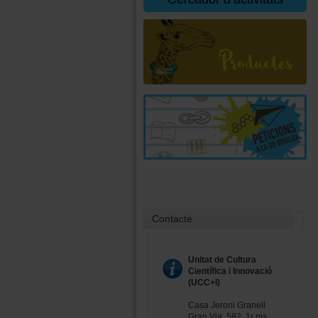
Contacte
Unitat de Cultura
Científica i Innovació
(UCC+I)
Casa Jeroni Granell
Gran Via, 582, 1r pis