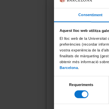
Consentiment
Aquest lloc web utilitza gal
El lloc web de la Universitat 
preferències (recordar infor
vostra experiència de la d’al
finalitats de màrqueting (gest
obtenir més informació sobre
Barcelona
.
Selecció
Requeriments
de
consentiment