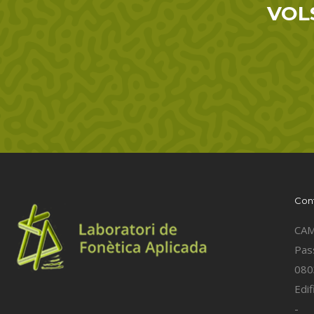
VOL
Con
CA
Pass
080
Edif
-