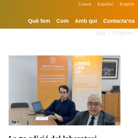
Català
Español
English
Què fem
Com
Amb qui
Contacta’ns
Inici
Projectes