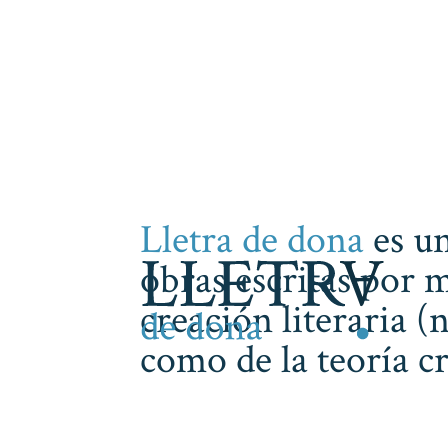
Lletra de dona
es un
obras escritas por m
creación literaria (
como de la teoría cr