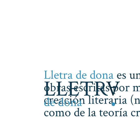
Lletra de dona
es un
obras escritas por m
creación literaria (
como de la teoría cr