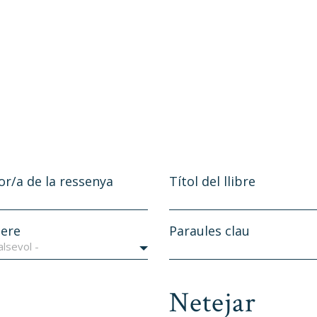
or/a de la ressenya
Títol del llibre
ere
Paraules clau
alsevol -