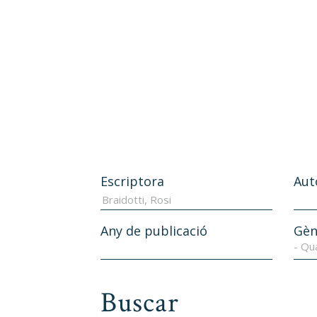
Escriptora
Aut
Any de publicació
Gèn
- Qu