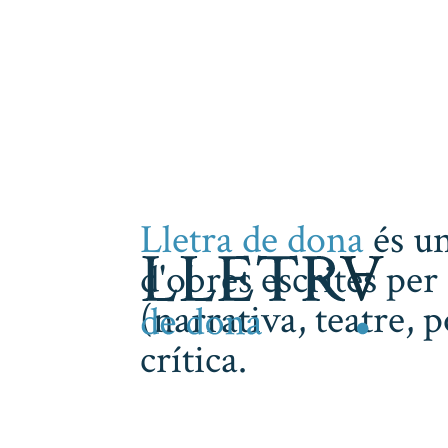
Lletra de dona
és un
d'obres escrites per 
(narrativa, teatre, 
crítica.