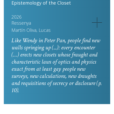
Epistemology of the Closet
2026
Ressenya
Martín Oliva, Lucas
Like Wendy in
Peter Pan
, people find new
walls springing up (...): every encounter
(…) erects new closets whose fraught and
characteristic laws of optics and physics
exact from at least gay people new
surveys, new calculations, new draughts
and requisitions of secrecy or disclosure
(p.
10).