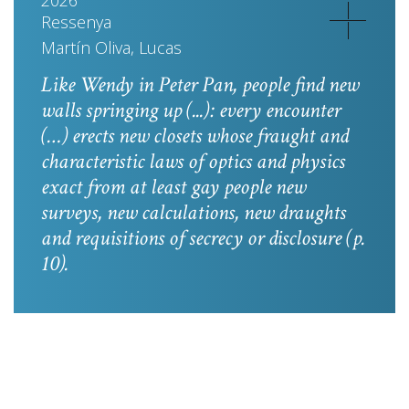
2026
Ressenya
Martín Oliva, Lucas
Like Wendy in
Peter Pan
, people find new
walls springing up (...): every encounter
(…) erects new closets whose fraught and
characteristic laws of optics and physics
exact from at least gay people new
surveys, new calculations, new draughts
and requisitions of secrecy or disclosure
(p.
10).