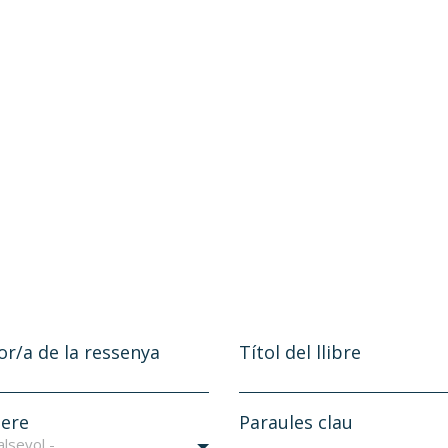
or/a de la ressenya
Títol del llibre
ere
Paraules clau
alsevol -