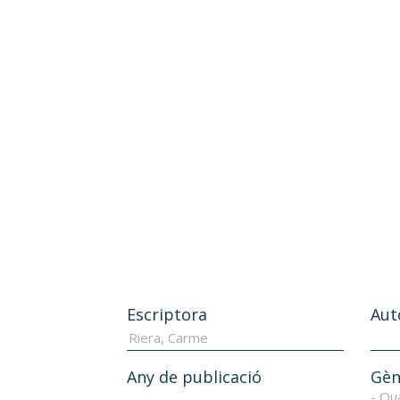
Escriptora
Aut
Any de publicació
Gèn
- Qu