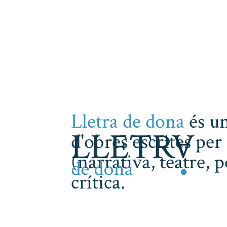
Lletra de dona
és un
d'obres escrites per 
(narrativa, teatre, 
crítica.