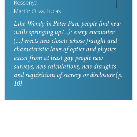
Ressenya
Martín Oliva, Lucas
Like Wendy in
Peter Pan
, people find new
walls springing up (...): every encounter
(…) erects new closets whose fraught and
characteristic laws of optics and physics
exact from at least gay people new
surveys, new calculations, new draughts
and requisitions of secrecy or disclosure
(p.
10).