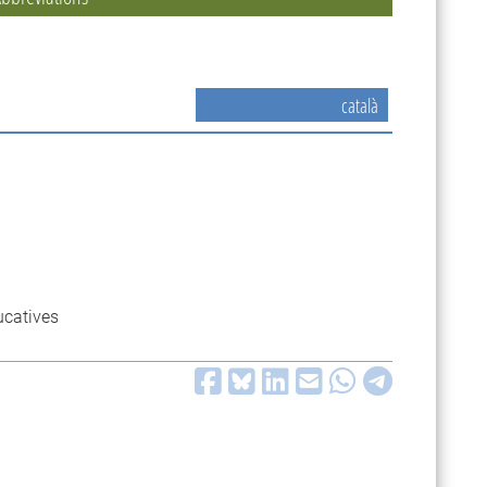
català
ucatives