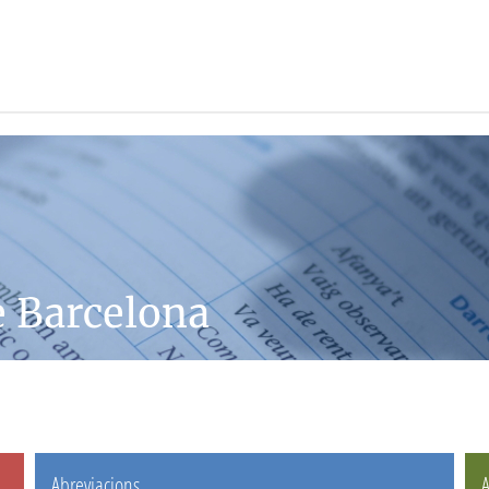
e Barcelona
Abreviacions
A