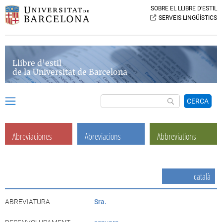
SOBRE EL LLIBRE D’ESTIL
SERVEIS LINGÜÍSTICS
Llibre d’estil
de la Universitat de Barcelona
CERCA
Abreviaciones
Abreviacions
Abbreviations
català
ABREVIATURA
Sra.