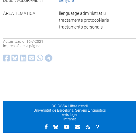
DESENVOLUPAMENT
senyora
ÀREA TEMÀTICA
llenguatge administratiu
tractaments protocol·laris
tractaments personals
Actualització: 16-7-2021
Impressió de la pàgina
CC BY-SA Llibre d’estil
Universitat de Barcelona. Serveis Lingüístics
Avís legal
Intranet