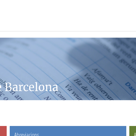
e Barcelona
Abreviacions
A