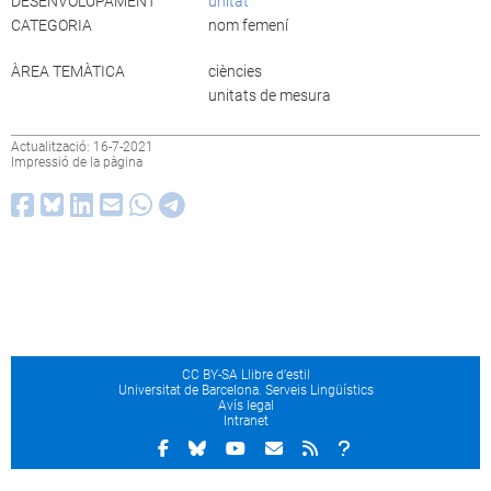
DESENVOLUPAMENT
unitat
CATEGORIA
nom femení
ÀREA TEMÀTICA
ciències
unitats de mesura
Actualització: 16-7-2021
Impressió de la pàgina
CC BY-SA Llibre d’estil
Universitat de Barcelona. Serveis Lingüístics
Avís legal
Intranet