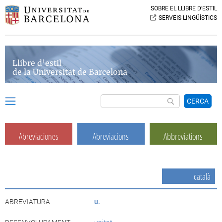
SOBRE EL LLIBRE D’ESTIL
SERVEIS LINGÜÍSTICS
Llibre d’estil
de la Universitat de Barcelona
CERCA
Abreviaciones
Abreviacions
Abbreviations
català
ABREVIATURA
u.