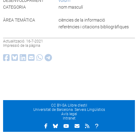
DESENVOLUPAMENT
volum
CATEGORIA
nom masculí
ÀREA TEMÀTICA
ciències de la informació
referències i citacions bibliogràfiques
Actualització: 16-7-2021
Impressió de la pàgina
CC BY-SA Llibre d’estil
Universitat de Barcelona. Serveis Lingüístics
Avís legal
Intranet