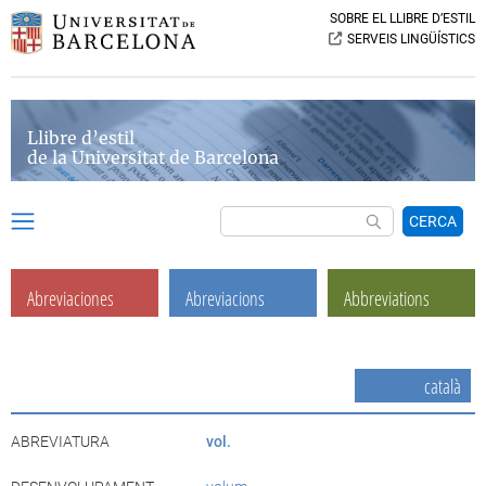
SOBRE EL LLIBRE D’ESTIL
SERVEIS LINGÜÍSTICS
Llibre d’estil
de la Universitat de Barcelona
CERCA
Abreviaciones
Abreviacions
Abbreviations
català
ABREVIATURA
vol.