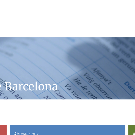
e Barcelona
Abreviacions
A