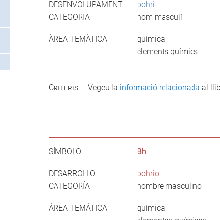
DESENVOLUPAMENT
bohri
CATEGORIA
nom masculí
ÀREA TEMÀTICA
química
elements químics
Criteris
Vegeu la
informació relacionada
al llib
SÍMBOLO
Bh
DESARROLLO
bohrio
CATEGORÍA
nombre masculino
ÁREA TEMÁTICA
química