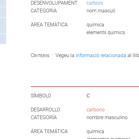
DESENVOLUPAMENT
carboni
CATEGORIA
nom masculí
ÀREA TEMÀTICA
química
elements químics
Criteris
Vegeu la
informació relacionada
al llib
SÍMBOLO
C
DESARROLLO
carbono
CATEGORÍA
nombre masculino
ÁREA TEMÁTICA
química