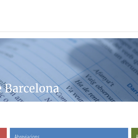
e Barcelona
Abreviacions
A