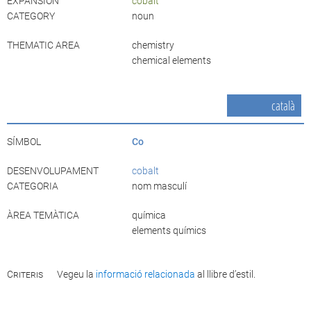
EXPANSION
cobalt
CATEGORY
noun
THEMATIC AREA
chemistry
chemical elements
català
SÍMBOL
Co
DESENVOLUPAMENT
cobalt
CATEGORIA
nom masculí
ÀREA TEMÀTICA
química
elements químics
Criteris
Vegeu la
informació relacionada
al llibre d’estil.