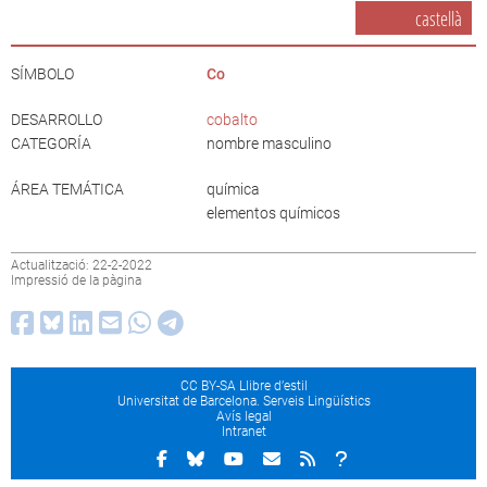
castellà
SÍMBOLO
Co
DESARROLLO
cobalto
CATEGORÍA
nombre masculino
ÁREA TEMÁTICA
química
elementos químicos
Actualització: 22-2-2022
Impressió de la pàgina
CC BY-SA Llibre d’estil
Universitat de Barcelona. Serveis Lingüístics
Avís legal
Intranet