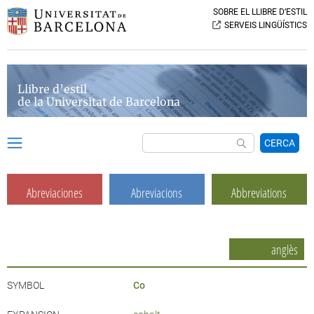
SOBRE EL LLIBRE D’ESTIL
SERVEIS LINGÜÍSTICS
Llibre d’estil
de la Universitat de Barcelona
CERCA
Abreviaciones
Abreviacions
Abbreviations
anglès
SYMBOL
Co