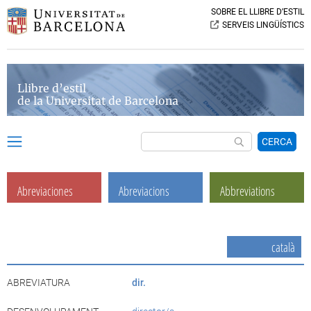
SOBRE EL LLIBRE D’ESTIL
SERVEIS LINGÜÍSTICS
Llibre d’estil
de la Universitat de Barcelona
CERCA
Abreviaciones
Abreviacions
Abbreviations
català
ABREVIATURA
dir.