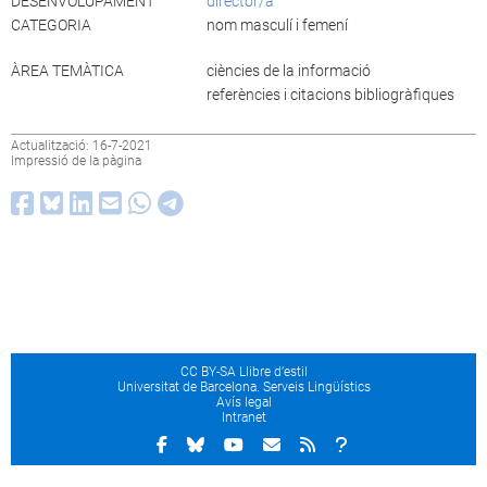
DESENVOLUPAMENT
director/a
CATEGORIA
nom masculí i femení
ÀREA TEMÀTICA
ciències de la informació
referències i citacions bibliogràfiques
Actualització: 16-7-2021
Impressió de la pàgina
CC BY-SA Llibre d’estil
Universitat de Barcelona. Serveis Lingüístics
Avís legal
Intranet