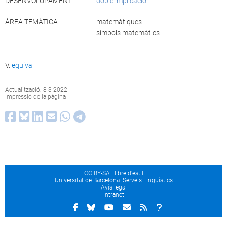
DESENVOLUPAMENT
doble implicació
ÀREA TEMÀTICA
matemàtiques
símbols matemàtics
V.
equival
Actualització: 8-3-2022
Impressió de la pàgina
CC BY-SA Llibre d’estil
Universitat de Barcelona. Serveis Lingüístics
Avís legal
Intranet