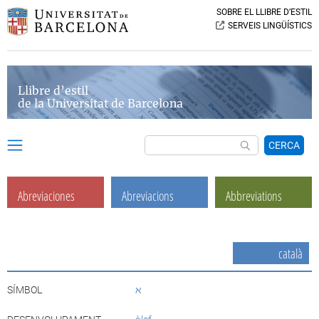
SOBRE EL LLIBRE D’ESTIL
SERVEIS LINGÜÍSTICS
Llibre d’estil
de la Universitat de Barcelona
CERCA
Abreviaciones
Abreviacions
Abbreviations
català
SÍMBOL
ℵ