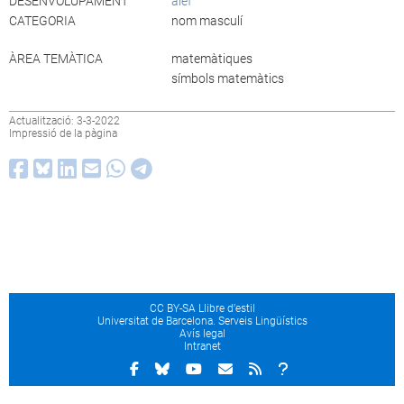
DESENVOLUPAMENT
àlef
CATEGORIA
nom masculí
ÀREA TEMÀTICA
matemàtiques
símbols matemàtics
Actualització: 3-3-2022
Impressió de la pàgina
CC BY-SA Llibre d’estil
Universitat de Barcelona. Serveis Lingüístics
Avís legal
Intranet