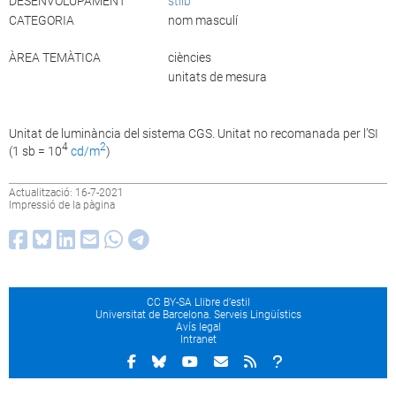
DESENVOLUPAMENT
stilb
CATEGORIA
nom masculí
ÀREA TEMÀTICA
ciències
unitats de mesura
Unitat de luminància del sistema CGS. Unitat no recomanada per l’SI
4
2
(1 sb = 10
cd/m
)
Actualització: 16-7-2021
Impressió de la pàgina
CC BY-SA Llibre d’estil
Universitat de Barcelona. Serveis Lingüístics
Avís legal
Intranet