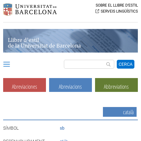
SOBRE EL LLIBRE D’ESTIL
SERVEIS LINGÜÍSTICS
Llibre d’estil
de la Universitat de Barcelona
CERCA
Abreviaciones
Abreviacions
Abbreviations
català
SÍMBOL
sb