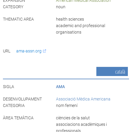
EXPANSION
American Medical Association
CATEGORY
noun
THEMATIC AREA
health sciences
academic and professional
organisations
URL
ama-assn.org
català
SIGLA
AMA
DESENVOLUPAMENT
Associació Mèdica Americana
CATEGORIA
nom femení
ÀREA TEMÀTICA
ciències de la salut
associacions acadèmiques i
professionals