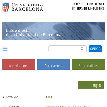
SOBRE EL LLIBRE D’ESTIL
SERVEIS LINGÜÍSTICS
Llibre d’estil
de la Universitat de Barcelona
CERCA
Abreviaciones
Abreviacions
Abbreviations
anglès
ACRONYM
AMA